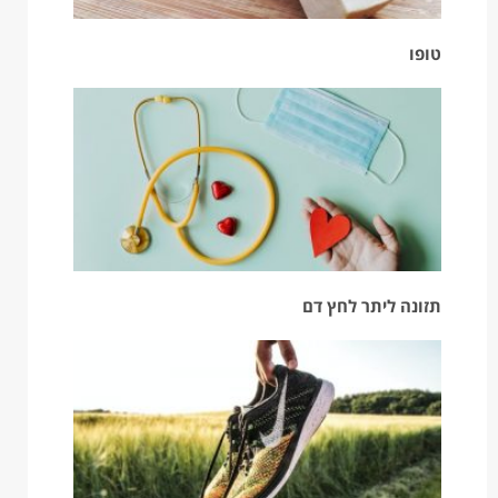
טופו
תזונה ליתר לחץ דם