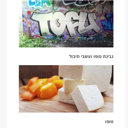
גבינת טופו ועשבי תיבול
טופו