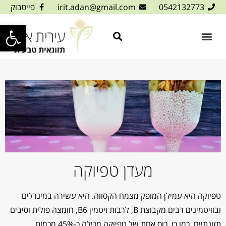
0542132773
irit.adan@gmail.com
פייסבוק
פתח סרגל
מעדן טפיוקה
טפיוקה היא עמילן המופק מצמח הקסווה. היא עשירה במינרלים
ובוויטמינים רבים מקבוצת B, לרבות ויטמין B6, חומצה פולית וסיבים
תזונתיים. כמו כן, כוס אחת של טפיוקה מכילה כ-45% מכמות