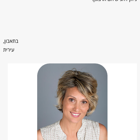
בתאבון,
עירית