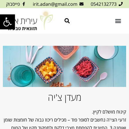
0542132773
irit.adan@gmail.com
פייסבוק
פתח סרגל
מעדן צ'יה
קינוח מושלם לקיץ.
זרעי הצי'ה נחשבים לסופר פוד – מכילים ריכוז גבוה של חומצות שומן
ואומגה 3, החיונית להפחתת מצבי דלקת ולתפקוד תקין של המוח,