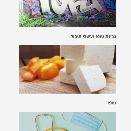
גבינת טופו ועשבי תיבול
טופו