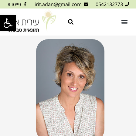
0542132773
irit.adan@gmail.com
פייסבוק
פתח סרגל