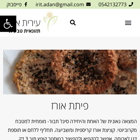
0542132773
irit.adan@gmail.com
פייסבוק
פתח סרגל
פיתת אורז
המצאה גאונית של האחת והיחידה סיגל תבור- מומחית למטבח
מקרוביוטי. קציצת אורז קריספית ומשביעה. תחליף ללחם או תוספת
דגן לארוחה. אפשר להקפיא ולהפשיר בטוסטר קופץ תוך 3 דק.