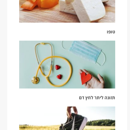
טופו
תזונה ליתר לחץ דם