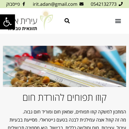
0542132773
irit.adan@gmail.com
פייסבוק
פתח סרגל
קוזו תפוחים להורדת חום
המתכון למשקה קוזו תפוחים, שמאזן חום ומוריד חום גבוה.
מה זה קוזו? אצה עמילנית לבנה בטעם נייטראלי. מסייעת בבעיות
עיכול, עצירות, חום וחולשה כללית. בבישול, היא מסמיכה תבשילים.