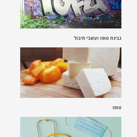
גבינת טופו ועשבי תיבול
טופו