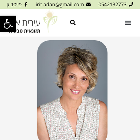
0542132773
irit.adan@gmail.com
פייסבוק
פתח סרגל