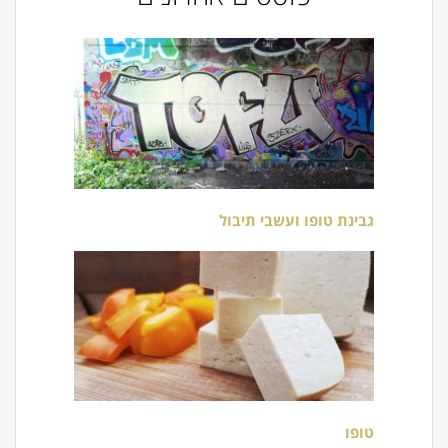
גבינת טופו ועשבי תיבול
טופו