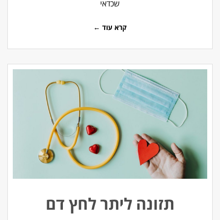
שכדאי
קרא עוד ←
תזונה ליתר לחץ דם